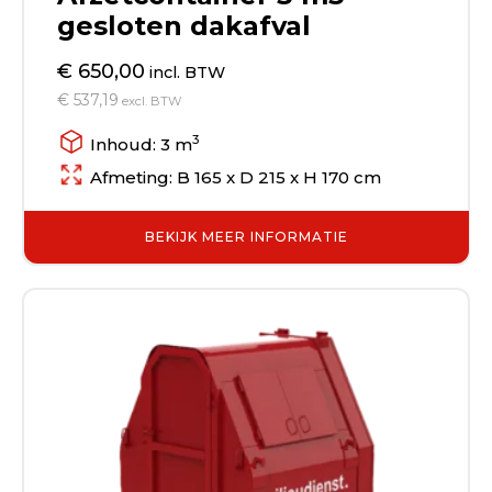
gesloten dakafval
€ 650,00
incl. BTW
€ 537,19
excl. BTW
3
Inhoud: 3 m
Afmeting: B 165 x D 215 x H 170 cm
BEKIJK MEER INFORMATIE