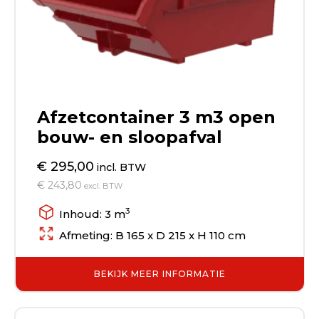
Afzetcontainer 3 m3 open
bouw- en sloopafval
€ 295,00
incl. BTW
€ 243,80
excl. BTW
3
Inhoud: 3 m
Afmeting: B 165 x D 215 x H 110 cm
BEKIJK MEER INFORMATIE