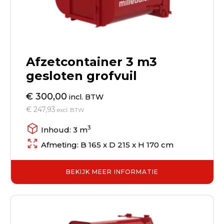
Afzetcontainer 3 m3
gesloten grofvuil
€ 300,00
incl. BTW
€ 247,93
excl. BTW
3
Inhoud: 3 m
Afmeting: B 165 x D 215 x H 170 cm
BEKIJK MEER INFORMATIE