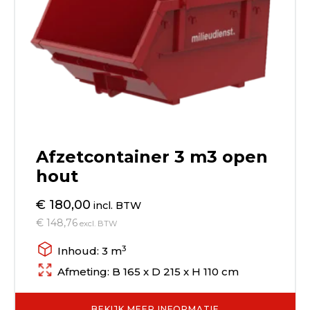
Afzetcontainer 3 m3 open
hout
€ 180,00
incl. BTW
€ 148,76
excl. BTW
3
Inhoud: 3 m
Afmeting: B 165 x D 215 x H 110 cm
BEKIJK MEER INFORMATIE