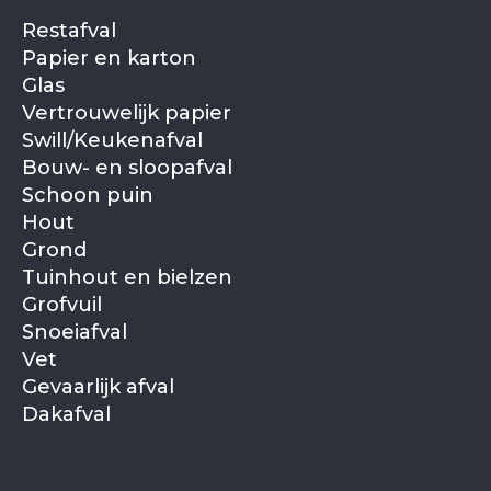
of ledigen.
jaarwisseling of tijdens een (langere)
Restafval
vakantie? Laat dan ruim van tevoren
Papier en karton
een afvoer inplannen.
Glas
Vertrouwelijk papier
Swill/Keukenafval
Bouw- en sloopafval
Schoon puin
Hout
Grond
Tuinhout en bielzen
Grofvuil
Snoeiafval
Vet
Gevaarlijk afval
Dakafval