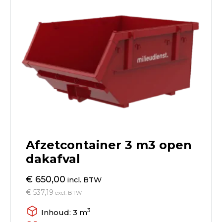
Afzetcontainer 3 m3 open
dakafval
€ 650,00
incl. BTW
€ 537,19
excl. BTW
3
Inhoud: 3 m