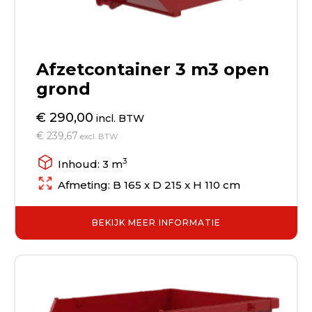
Afzetcontainer 3 m3 open
grond
€ 290,00
incl. BTW
€ 239,67
excl. BTW
3
Inhoud: 3 m
Afmeting: B 165 x D 215 x H 110 cm
BEKIJK MEER INFORMATIE