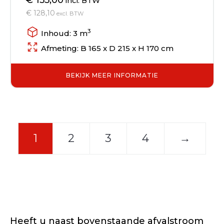
incl. BTW
€ 128,10
excl. BTW
3
Inhoud: 3 m
Afmeting: B 165 x D 215 x H 170 cm
BEKIJK MEER INFORMATIE
1
2
3
4
→
Heeft u naast bovenstaande afvalstroom