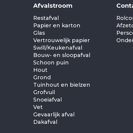
Afvalstroom
Cont
Restafval
Rolco
Papier en karton
Afzet
Glas
Persc
Vertrouwelijk papier
Onder
Swill/Keukenafval
Bouw- en sloopafval
Schoon puin
Hout
Grond
Tuinhout en bielzen
Grofvuil
Snoeiafval
Vet
Gevaarlijk afval
Dakafval