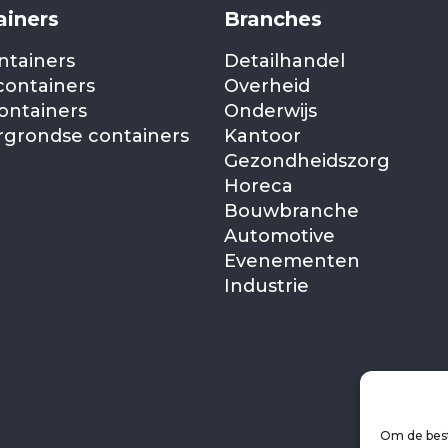
ainers
Branches
ntainers
Detailhandel
containers
Overheid
ontainers
Onderwijs
grondse containers
Kantoor
Gezondheidszorg
Horeca
Bouwbranche
Automotive
Evenementen
Industrie
Om de best