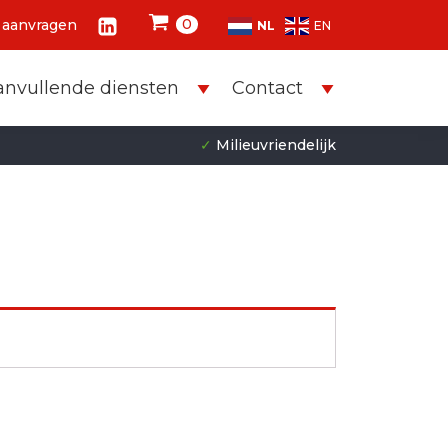
0
 aanvragen
NL
EN
anvullende diensten
Contact
✓
Milieuvriendelijk