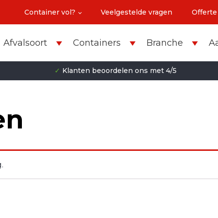
Container vol?
Veelgestelde vragen
Offerte
Afvalsoort
Containers
Branche
A
✓
Klanten beoordelen ons met 4/5
en
.