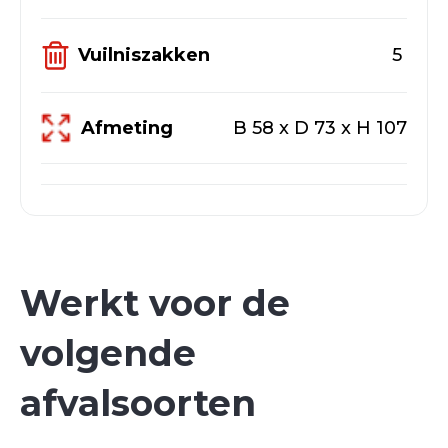
worden? Neem dan gerust telefonisch
contact met ons op
050 367 1000
of
Vuilniszakken
5
stuur ons een mail
fo@groningen.nl
Afmeting
B 58 x D 73 x H 107
Werkt voor de
volgende
afvalsoorten