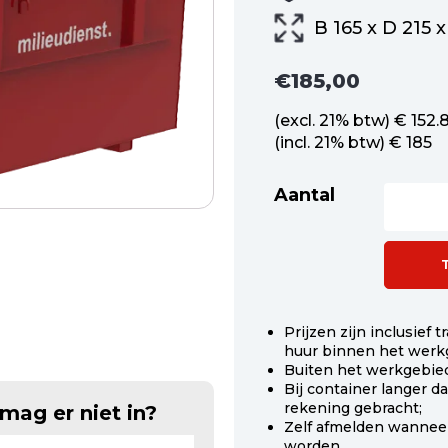
B 165 x D 215 x
€
185,00
(excl. 21% btw) € 152.
(incl. 21% btw) € 185
Aantal
Afzetconta
3
m3
open
snoeiafval
aantal
Prijzen zijn inclusief
huur binnen het werk
Buiten het werkgebied
Bij container langer 
rekening gebracht;
mag er niet in?
Zelf afmelden wanneer
worden.