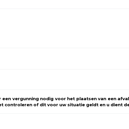
ontact met ons op
te formulier.
er een vergunning nodig voor het plaatsen van een afv
t controleren of dit voor uw situatie geldt en u dient 