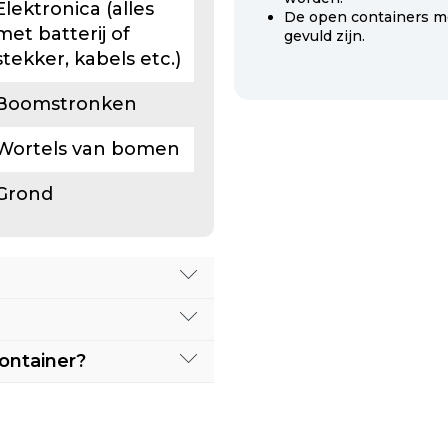
Elektronica (alles
De open containers m
met batterij of
gevuld zijn.
stekker, kabels etc.)
Boomstronken
Wortels van bomen
Grond
alstroom nog een
of deze afvalstroom
ontainer?
meerdere containers
n gerust
rdere afleveradressen
50 367 1000
of mail
llingen.
zoek naar een
 kunnen grote
or één afleveradres,