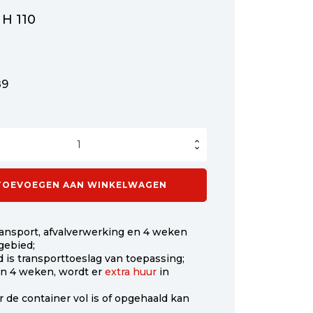
 H 110
89
iner
TOEVOEGEN AAN WINKELWAGEN
 transport, afvalverwerking en 4 weken
gebied;
 is transporttoeslag van toepassing;
dan 4 weken, wordt er
extra huur
in
 de container vol is of opgehaald kan