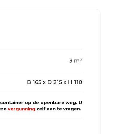
3
3
m
B 165 x D 215 x H 110
alcontainer op de openbare weg. U
deze
vergunning
zelf aan te vragen.