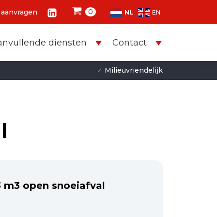
0
 aanvragen
NL
EN
anvullende diensten
Contact
✓
Milieuvriendelijk
l
3 m3 open snoeiafval