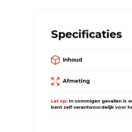
afzetcontainers leveren! Neem c
bestel dan via het
algemeen offer
via
het offerteformulier.
Specificaties
Inhoud
Afmeting
Let op
: In sommigen gevallen is 
bent zelf verantwoordelijk voor he