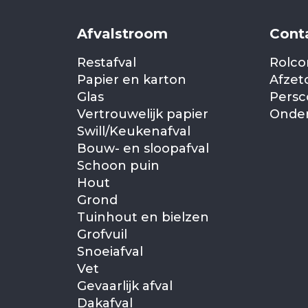
Afvalstroom
Cont
Restafval
Rolco
Papier en karton
Afzet
Glas
Persc
Vertrouwelijk papier
Onder
Swill/Keukenafval
Bouw- en sloopafval
Schoon puin
Hout
Grond
Tuinhout en bielzen
Grofvuil
Snoeiafval
Vet
Gevaarlijk afval
Dakafval