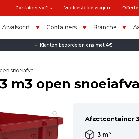
Container vol?
Veelgestelde vragen
Offerte
Afvalsoort
Containers
Branche
A
✓
Klanten beoordelen ons met 4/5
pen snoeiafval
 3 m3 open snoeiafva
Afzetcontainer 
3
3
m