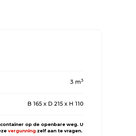
3
3
m
B 165 x D 215 x H 110
alcontainer op de openbare weg. U
deze
vergunning
zelf aan te vragen.