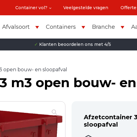
Container vol?
Veelgestelde vragen
Offerte
Afvalsoort
Containers
Branche
A
✓
Klanten beoordelen ons met 4/5
3 open bouw- en sloopafval
 3 m3 open bouw- en
Afzetcontainer 
sloopafval