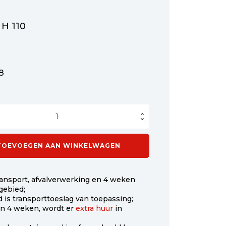
 H 110
.8
iner
TOEVOEGEN AAN WINKELWAGEN
 transport, afvalverwerking en 4 weken
gebied;
 is transporttoeslag van toepassing;
dan 4 weken, wordt er
extra huur
in