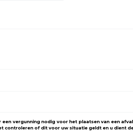
rdere afleveradressen
50 367 1000
of mail
llingen.
zoek naar een
 kunnen grote
or één afleveradres,
ontact met ons op
te formulier.
er een vergunning nodig voor het plaatsen van een afv
t controleren of dit voor uw situatie geldt en u dient 