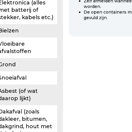
Zelf afmelden wanneer
Elektronica (alles
worden.
met batterij of
De open containers m
stekker, kabels etc.)
gevuld zijn.
Bielzen
Vloeibare
afvalstoffen
Grond
Snoeiafval
Asbest (of wat
daarop lijkt)
Dakafval (zoals
dakleer, bitumen,
dakgrind, hout met