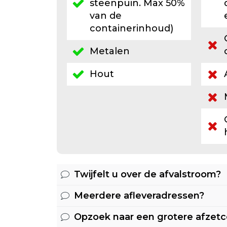
steenpuin. Max 50%
van de
containerinhoud)
Metalen
Hout
Twijfelt u over de afvalstroom?
Meerdere afleveradressen?
Heeft u naast bovenstaande afv
andere afvalstroom en twijfelt u 
Opzoek naar een grotere afzetc
Per bestelling bestelt u een of 
afgevoerd mag worden? Neem da