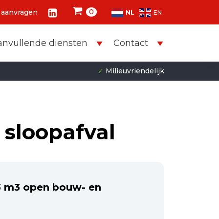
0
 aanvragen
NL
EN
anvullende diensten
Contact
✓
Milieuvriendelijk
 sloopafval
3 m3 open bouw- en