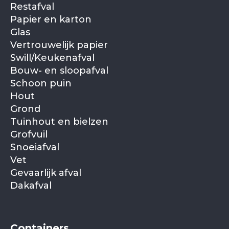
jaarwisseling of tijdens een (langere)
Restafval
vakantie? Laat dan ruim van tevoren
Papier en karton
een afvoer inplannen.
Glas
Vertrouwelijk papier
Swill/Keukenafval
Bouw- en sloopafval
Schoon puin
Hout
Grond
Tuinhout en bielzen
Grofvuil
Snoeiafval
Vet
Gevaarlijk afval
Dakafval
Containers