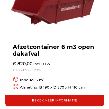
Afzetcontainer 6 m3 open
dakafval
€ 820,00
incl. BTW
€ 677,69
excl. BTW
3
Inhoud: 6 m
Afmeting: B 190 x D 370 x H 110 cm
BEKIJK MEER INFORMATIE