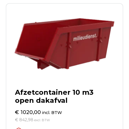
Afzetcontainer 10 m3
open dakafval
€ 1020,00
incl. BTW
€ 842,98
excl. BTW