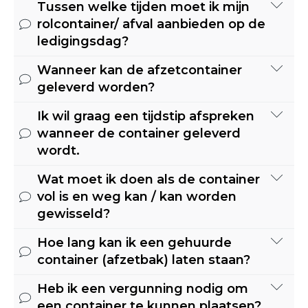
Tussen welke tijden moet ik mijn
rolcontainer/ afval aanbieden op de
ledigingsdag?
Wanneer kan de afzetcontainer
Onze routes worden gereden vanaf
geleverd worden?
7.00 uur in de ochtend tot uiterlijk
18.00 uur in de middag. Uw container
Ik wil graag een tijdstip afspreken
Op de geplande dag leveren wij tussen
dient tussen 7:00 en 18:00 aangeboden
wanneer de container geleverd
07.00 en 17.00 uur. Wij leveren alleen
te zijn.
wordt.
op werkdagen van maandag t/m
vrijdag.
Wat moet ik doen als de container
Dit is helaas niet mogelijk. De routes
vol is en weg kan / kan worden
worden bepaald aan de hand van de
gewisseld?
verschillende locaties waar wij
containers moeten leveren en
Hoe lang kan ik een gehuurde
Stuur bij voorkeur een mail naar
ophalen. Uiteraard doen wij ons best
container (afzetbak) laten staan?
frontoffice.milieudienst@groningen.nl
om aan eventuele klantwensen te
met het plaatsingsadres en uw
voldoen zoals bijvoorbeeld een
Heb ik een vergunning nodig om
Bij het all-in tarief zit standaard 4
contactgegevens. Dan plannen wij dit
bepaald dagdeel. Maar wij kunnen
een container te kunnen plaatsen?
weken huur van de container