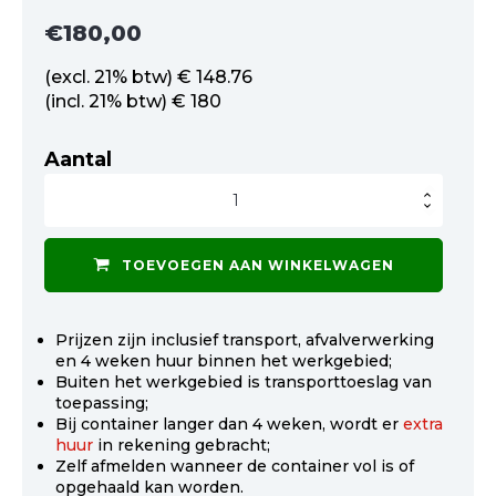
€
180,00
(excl. 21% btw) € 148.76
(incl. 21% btw) € 180
Aantal
Afzetcontainer
3
m3
gesloten
hout
TOEVOEGEN AAN WINKELWAGEN
aantal
Prijzen zijn inclusief transport, afvalverwerking
en 4 weken huur binnen het werkgebied;
Buiten het werkgebied is transporttoeslag van
toepassing;
Bij container langer dan 4 weken, wordt er
extra
huur
in rekening gebracht;
Zelf afmelden wanneer de container vol is of
opgehaald kan worden.