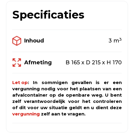
meerdere bestellingen.
naar een grotere afzetcontainer? Ook
fo@groningen.nl.
wij kunnen grote afzetcontainers
Wilt u verschillende containers voor
Specificaties
leveren! Neem contact met ons op via
één afleveradres, bestel dan via het
het offerteformulier.
algemeen offerte formulier.
3
Inhoud
3
m
Afmeting
B 165 x D 215 x H 170
Let op
: In sommigen gevallen is er een
vergunning nodig voor het plaatsen van een
afvalcontainer op de openbare weg. U bent
zelf verantwoordelijk voor het controleren
of dit voor uw situatie geldt en u dient deze
vergunning
zelf aan te vragen.