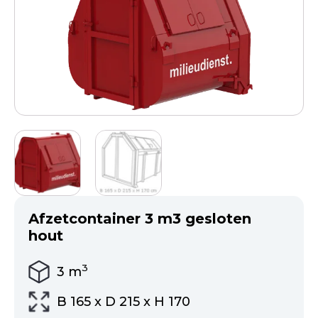
Afzetcontainer 3 m3 gesloten
hout
3
3
m
B 165 x D 215 x H 170