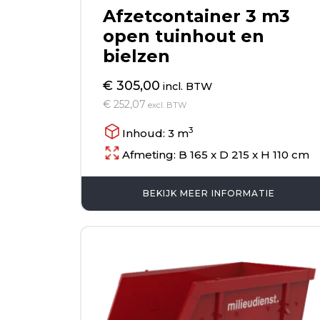
Afzetcontainer 3 m3
open tuinhout en
bielzen
€ 305,00
incl. BTW
€ 252,07
excl. BTW
3
Inhoud: 3 m
Afmeting: B 165 x D 215 x H 110 cm
BEKIJK MEER INFORMATIE