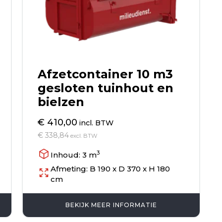
Afzetcontainer 10 m3
gesloten tuinhout en
bielzen
€ 410,00
incl. BTW
€ 338,84
excl. BTW
3
Inhoud: 3 m
Afmeting: B 190 x D 370 x H 180
cm
BEKIJK MEER INFORMATIE