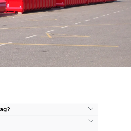
dag?
 in de middag. Uw container dient