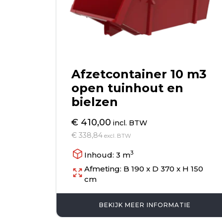
Afzetcontainer 10 m3
open tuinhout en
bielzen
€ 410,00
incl. BTW
€ 338,84
excl. BTW
3
Inhoud: 3 m
Afmeting: B 190 x D 370 x H 150
cm
BEKIJK MEER INFORMATIE