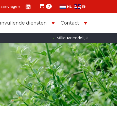
0
 aanvragen
NL
EN
anvullende diensten
Contact
✓
Milieuvriendelijk