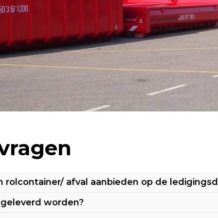
 vragen
n rolcontainer/ afval aanbieden op de ledigings
 geleverd worden?
7.00 uur in de ochtend tot uiterlijk 18.00 uur
e zijn.