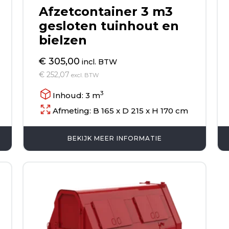
Afzetcontainer 3 m3
gesloten tuinhout en
bielzen
€ 305,00
incl. BTW
€ 252,07
excl. BTW
3
Inhoud: 3 m
Afmeting: B 165 x D 215 x H 170 cm
BEKIJK MEER INFORMATIE