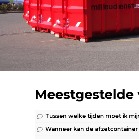
Meestgestelde
Tussen welke tijden moet ik mij
Wanneer kan de afzetcontainer
Onze routes worden gereden vanaf 
tussen 7:00 en 18:00 aangeboden t