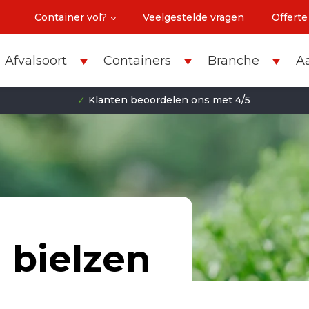
Container vol?
Veelgestelde vragen
Offerte
Afvalsoort
Containers
Branche
A
✓
Klanten beoordelen ons met 4/5
 bielzen