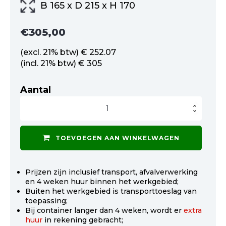
B 165 x D 215 x H 170
€
305,00
(excl. 21% btw) € 252.07
(incl. 21% btw) € 305
Aantal
Afzetcontainer
3
m3
gesloten
tuinhout
TOEVOEGEN AAN WINKELWAGEN
en
bielzen
aantal
Prijzen zijn inclusief transport, afvalverwerking
en 4 weken huur binnen het werkgebied;
Buiten het werkgebied is transporttoeslag van
toepassing;
Bij container langer dan 4 weken, wordt er
extra
huur
in rekening gebracht;