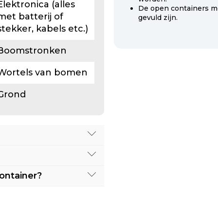
Elektronica (alles
De open containers m
met batterij of
gevuld zijn.
stekker, kabels etc.)
Boomstronken
Wortels van bomen
Grond
alstroom nog een
of deze afvalstroom
ontainer?
meerdere containers
n gerust
rdere afleveradressen
50 367 1000
of mail
llingen.
zoek naar een
 kunnen grote
or één afleveradres,