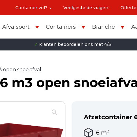
Container vol?
Veelgestelde vragen
Offerte
Afvalsoort
Containers
Branche
A
✓
Klanten beoordelen ons met 4/5
3 open snoeiafval
 6 m3 open snoeiafva
Afzetcontainer 
3
6
m