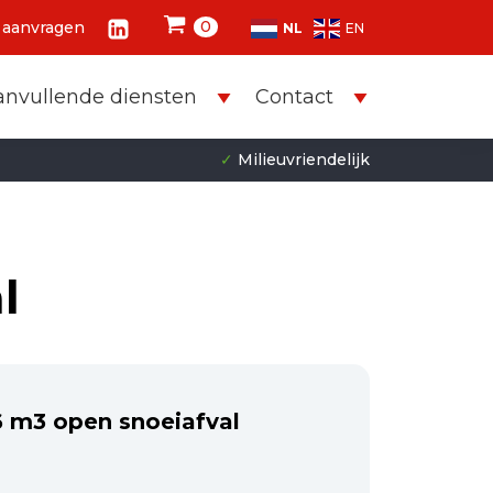
0
 aanvragen
NL
EN
anvullende diensten
Contact
✓
Milieuvriendelijk
l
6 m3 open snoeiafval