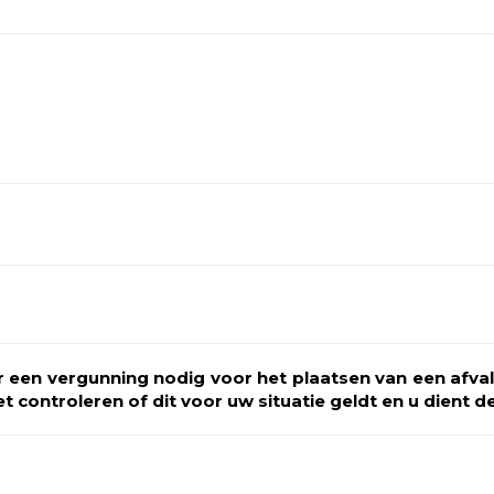
ontact met ons op
te formulier.
er een vergunning nodig voor het plaatsen van een afv
t controleren of dit voor uw situatie geldt en u dient 