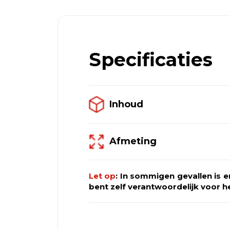
afzetcontainers leveren! Neem c
bestel dan via het
algemeen offer
via
het offerteformulier.
Specificaties
Inhoud
Afmeting
Let op
: In sommigen gevallen is 
bent zelf verantwoordelijk voor he