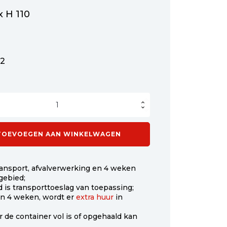
x H 110
82
iner
TOEVOEGEN AAN WINKELWAGEN
 transport, afvalverwerking en 4 weken
gebied;
 is transporttoeslag van toepassing;
dan 4 weken, wordt er
extra huur
in
 de container vol is of opgehaald kan