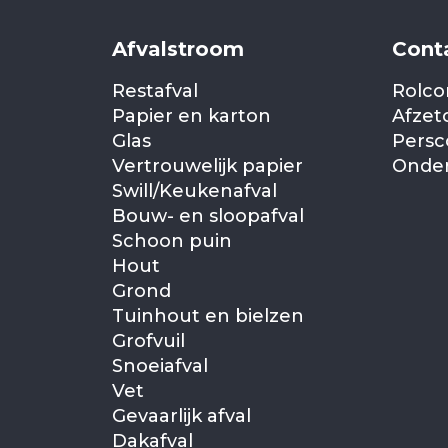
Afvalstroom
Cont
Restafval
Rolco
Papier en karton
Afzet
Glas
Persc
Vertrouwelijk papier
Onder
Swill/Keukenafval
Bouw- en sloopafval
Schoon puin
Hout
Grond
Tuinhout en bielzen
Grofvuil
Snoeiafval
Vet
Gevaarlijk afval
Dakafval