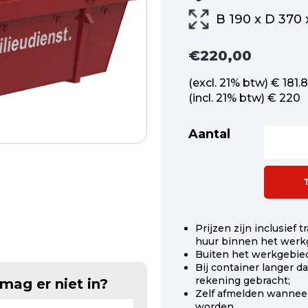
B 190 x D 370 
€
220,00
(excl. 21% btw) € 181.
(incl. 21% btw) € 220
Aantal
Afzetconta
6
m3
open
snoeiafval
aantal
Prijzen zijn inclusief
huur binnen het werk
Buiten het werkgebied
Bij container langer 
rekening gebracht;
mag er niet in?
Zelf afmelden wanneer
worden.